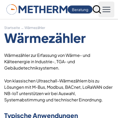
Metherm
Beratung
Suche
Open
Startseite
→
Wärmezähler
Wärmezähler
Wärmezähler zur Erfassung von Wärme- und
Kälteenergie in Industrie-, TGA- und
Gebäudetechniksystemen.
Von klassischen Ultraschall-Wärmezählern bis zu
Lösungen mit M-Bus, Modbus, BACnet, LoRaWAN oder
NB-IoT unterstützen wir bei Auswahl,
Systemabstimmung und technischer Einordnung.
Typische Anwendungen