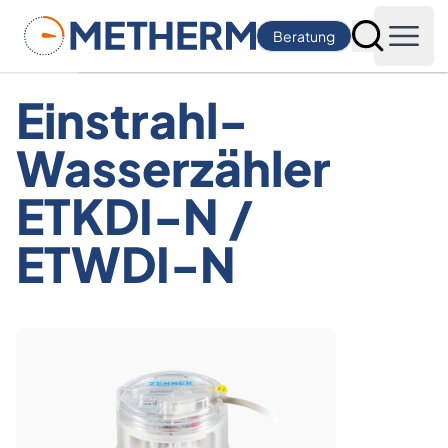
Metherm
Beratung
Suche
Open
Einstrahl-
Wasserzähler
ETKDI-N /
ETWDI-N