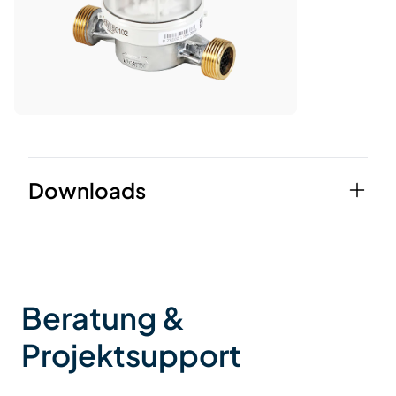
Downloads
Datenblatt
Beratung &
Montageanleitung
Projektsupport