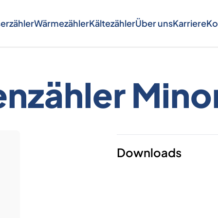
erzähler
Wärmezähler
Kältezähler
Über uns
Karriere
Ko
nzähler Min
Downloads
Datenblatt