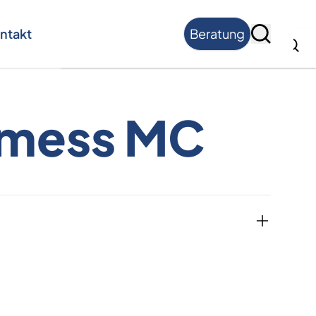
ntakt
Beratung
Suche
omess MC