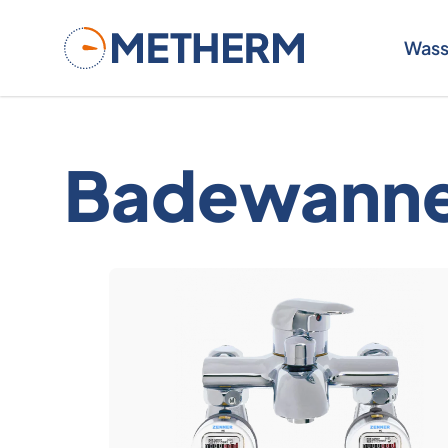
Metherm
Wass
Badewanne